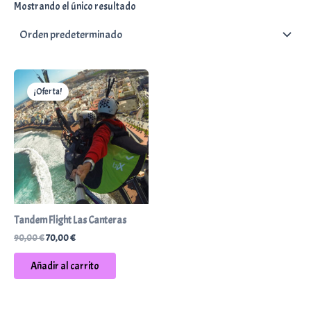
Mostrando el único resultado
¡Oferta!
Tandem Flight Las Canteras
El
El
90,00
€
70,00
€
precio
precio
original
actual
Añadir al carrito
era:
es:
90,00 €.
70,00 €.