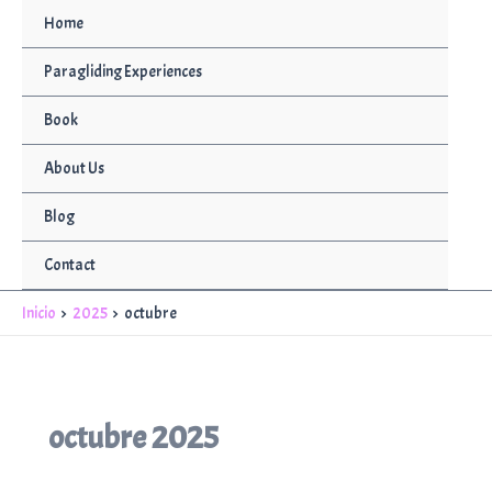
Ir
Home
al
contenido
Paragliding Experiences
Book
About Us
Blog
Contact
Inicio
2025
octubre
octubre 2025